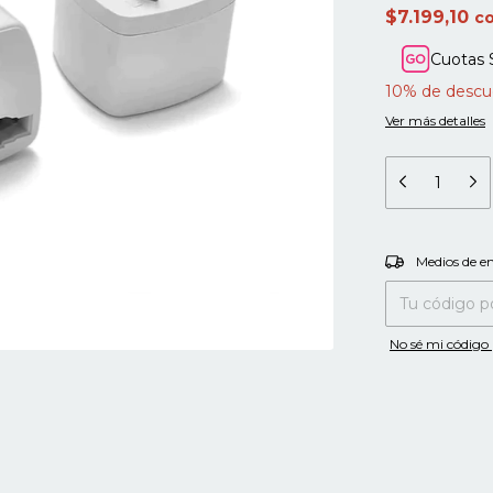
$7.199,10
c
Cuotas 
10% de descu
Ver más detalles
Entregas para el
Medios de e
No sé mi código 