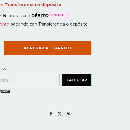
on
Transferencia o depósito
SIN interés con
DÉBITO
ento
pagando con Transferencia o depósito
CAMBIAR CP
 CP:
nvío
CALCULAR
postal