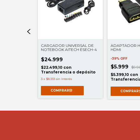
P-LINK UE330
CARGADOR UNIVERSAL DE
ADAPTADOR HD
NOTEBOOK AITECH ESECH-4
HDMI
$24.999
-
39
%
OFF
$5.999
$9.
n
$22.499,10
con
a o depósito
Transferencia o depósito
$5.399,10
con
nterés
3
x
$8.333
sin interés
Transferenci