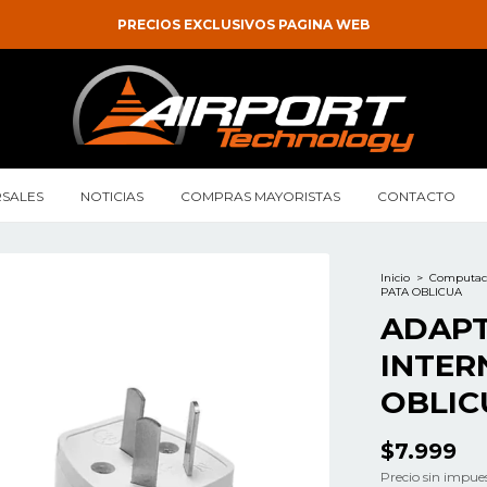
10% DE DESCUENTO EN PAGOS DE CONTADO
SALES
NOTICIAS
COMPRAS MAYORISTAS
CONTACTO
Inicio
>
Computac
PATA OBLICUA
ADAP
INTER
OBLIC
$7.999
Precio sin impue