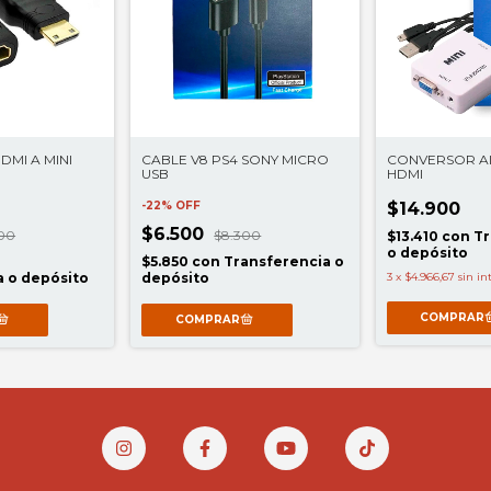
MI A MINI
CABLE V8 PS4 SONY MICRO
CONVERSOR AI
USB
HDMI
-
22
%
OFF
$14.900
$6.500
900
$8.300
$13.410
con
Tr
o depósito
$5.850
con
Transferencia o
a o depósito
depósito
3
x
$4.966,67
sin in