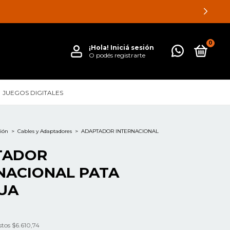
0
¡Hola!
Iniciá sesión
O podés registrarte
JUEGOS DIGITALES
ión
>
Cables y Adaptadores
>
ADAPTADOR INTERNACIONAL
TADOR
NACIONAL PATA
UA
stos
$6.610,74