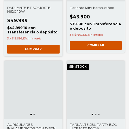
PARLANTE BT SOMOSTEL
Parlante Mini Karaoke Box
H620 10W
$43.900
$49.999
$39.510
con
Transferencia
$44.999,10
con
o depósito
Transferencia o depósito
3
x
$14.633,33
sin interés
3
x
$16.666,33
sin interés
SIN STOCK
AURICULARES
PARLANTE JBL PARTY BOX
INALAMBRICOS CON DISEÑO
ULTIMATE 1100W