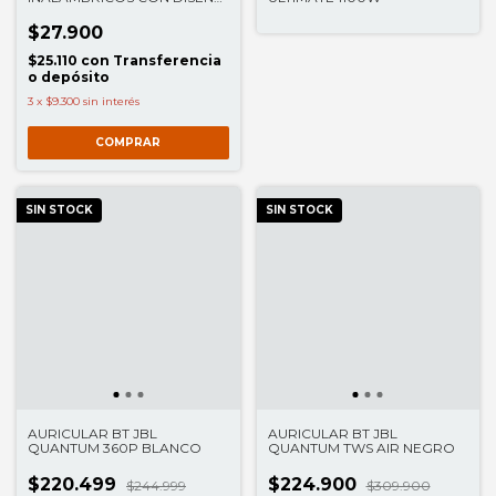
DE OREJAS DE GATO LED
CHAW P47M
$27.900
$25.110
con
Transferencia
o depósito
3
x
$9.300
sin interés
SIN STOCK
SIN STOCK
AURICULAR BT JBL
AURICULAR BT JBL
QUANTUM 360P BLANCO
QUANTUM TWS AIR NEGRO
$220.499
$224.900
$244.999
$309.900