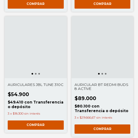
COMPRAR
AURICULARES JBL TUNE 310C
AURICULAR BT REDMI BUDS
8 ACTIVE
$54.900
$89.000
$49.410
con
Transferencia
$80.100
con
o depósito
Transferencia o depósito
3
x
$18.300
sin interés
3
x
$29.666,67
sin interés
COMPRAR
COMPRAR