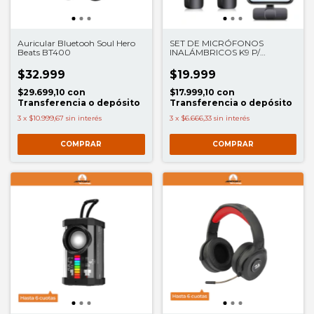
Auricular Bluetooh Soul Hero
SET DE MICRÓFONOS
Beats BT400
INALÁMBRICOS K9 P/
CELULAR
$32.999
$19.999
$29.699,10
con
$17.999,10
con
Transferencia o depósito
Transferencia o depósito
3
x
$10.999,67
sin interés
3
x
$6.666,33
sin interés
COMPRAR
COMPRAR