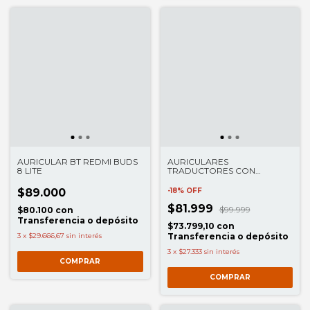
AURICULAR BT REDMI BUDS
AURICULARES
8 LITE
TRADUCTORES CON
INTELIGENCIA ARTIFICIAL
INALÁMBRICOS KIESLECT
$89.000
-
18
%
OFF
ORA EARRING
$81.999
$99.999
$80.100
con
Transferencia o depósito
$73.799,10
con
3
x
$29.666,67
sin interés
Transferencia o depósito
3
x
$27.333
sin interés
COMPRAR