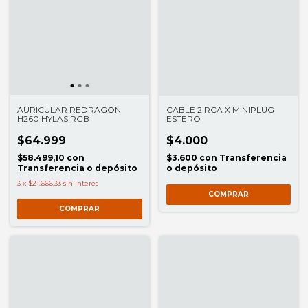
AURICULAR REDRAGON
CABLE 2 RCA X MINIPLUG
H260 HYLAS RGB
ESTERO
$64.999
$4.000
$58.499,10
con
$3.600
con
Transferencia
Transferencia o depósito
o depósito
3
x
$21.666,33
sin interés