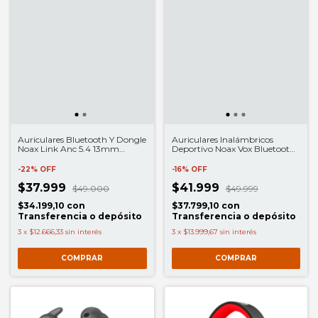
Auriculares Bluetooth Y Dongle
Auriculares Inalámbricos
Noax Link Anc 5.4 13mm
Deportivo Noax Vox Bluetooth
2,4ghz
Correr
-
22
%
OFF
-
16
%
OFF
$37.999
$41.999
$49.000
$49.999
$34.199,10
con
$37.799,10
con
Transferencia o depósito
Transferencia o depósito
3
x
$12.666,33
sin interés
3
x
$13.999,67
sin interés