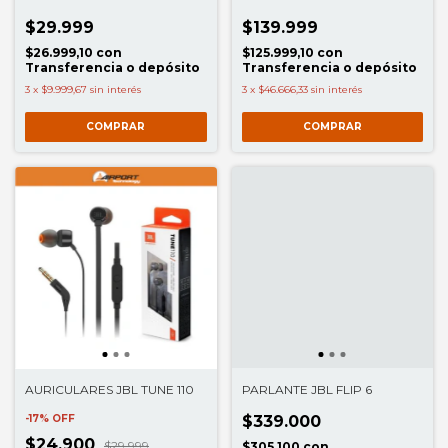
$29.999
$139.999
$26.999,10
con
$125.999,10
con
Transferencia o depósito
Transferencia o depósito
3
x
$9.999,67
sin interés
3
x
$46.666,33
sin interés
COMPRAR
AURICULARES JBL TUNE 110
PARLANTE JBL FLIP 6
-
17
%
OFF
$339.000
$24.900
$29.999
$305.100
con