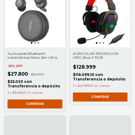
Auriculares Bluetooth
AURICULAR REDRAGON
Inalámbricos Noax Zen Ultra
H510 Zeus X RGB
Chicos
-
16
%
OFF
$128.999
$27.800
$32.999
$116.099,10
con
Transferencia o depósito
$25.020
con
Transferencia o depósito
3
x
$42.999,67
sin interés
3
x
$9.266,67
sin interés