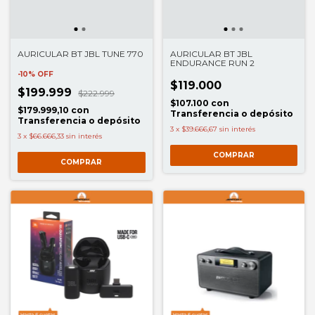
AURICULAR BT JBL TUNE 770
AURICULAR BT JBL
ENDURANCE RUN 2
-
10
%
OFF
$119.000
$199.999
$222.999
$107.100
con
$179.999,10
con
Transferencia o depósito
Transferencia o depósito
3
x
$39.666,67
sin interés
3
x
$66.666,33
sin interés