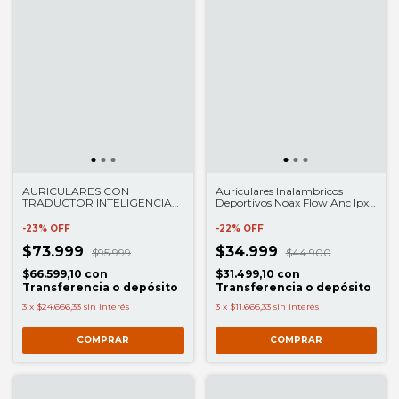
AURICULARES CON
Auriculares Inalambricos
TRADUCTOR INTELIGENCIA
Deportivos Noax Flow Anc Ipx5
ARTIFICIAL INALÁMBRICOS
Touch
KIESLECT ADJUSTABLE
-
23
%
OFF
-
22
%
OFF
EARBUDS
$73.999
$34.999
$95.999
$44.900
$66.599,10
con
$31.499,10
con
Transferencia o depósito
Transferencia o depósito
3
x
$24.666,33
sin interés
3
x
$11.666,33
sin interés