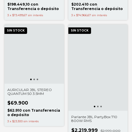
$198.449,10
con
$202.410
con
Transferencia o depósito
Transferencia o depósito
3
x
$73.499,67
sin interés
3
x
$74.966,67
sin interés
SIN STOCK
SIN STOCK
AURICULAR JBL STEREO
QUANTUM 50 3.5MM
$69.900
$62.910
con
Transferencia
o depósito
Parlante JBL PartyBox 710
800W RMS
3
x
$23.300
sin interés
$2.219.999
$2.999.000