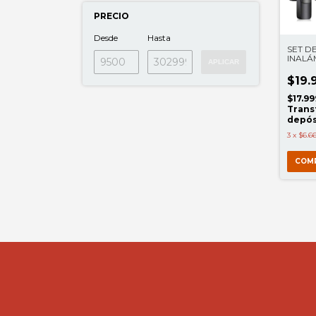
PRECIO
Desde
Hasta
SET D
INALÁ
APLICAR
CELU
$19.
$17.99
Trans
depós
3
x
$6.66
COM