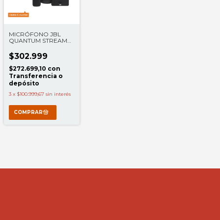
MICRÓFONO JBL
QUANTUM STREAM
WIRELESS USB C
$302.999
$272.699,10
con
Transferencia o
depósito
3
x
$100.999,67
sin interés