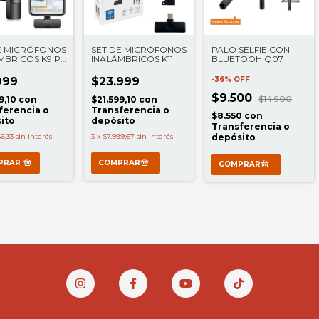
E MICRÓFONOS
SET DE MICRÓFONOS
PALO SELFIE CON
MBRICOS K9 P/
INALÁMBRICOS K11
BLUETOOH Q07
LAR
999
$23.999
-
36
%
OFF
$9.500
$14.900
9,10
con
$21.599,10
con
ferencia o
Transferencia o
$8.550
con
ito
depósito
Transferencia o
6,33
sin interés
3
x
$7.999,67
sin interés
depósito
PRAR