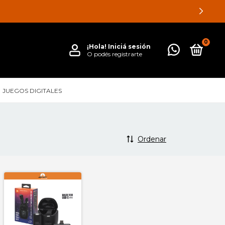
0
¡Hola!
Iniciá sesión
O podés registrarte
JUEGOS DIGITALES
Ordenar