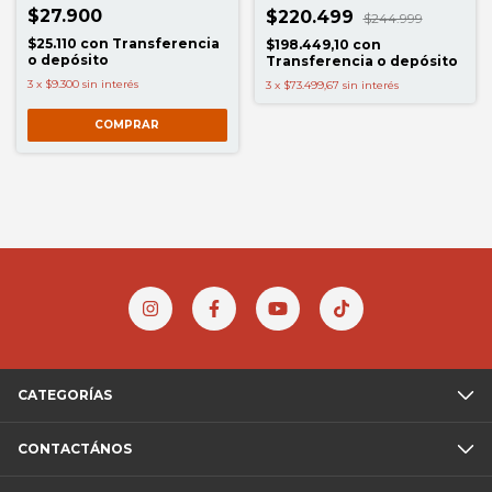
CHAW P47M
$27.900
$220.499
$244.999
$25.110
con
Transferencia
$198.449,10
con
o depósito
Transferencia o depósito
3
x
$9.300
sin interés
3
x
$73.499,67
sin interés
CATEGORÍAS
CONTACTÁNOS