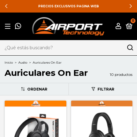
PRECIOS EXCLUSIVOS PAGINA WEB
0
Inicio
>
Audio
>
Auriculares On Ear
Auriculares On Ear
10 productos
ORDENAR
FILTRAR