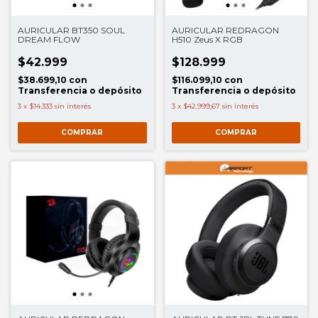
AURICULAR BT350 SOUL
AURICULAR REDRAGON
DREAM FLOW
H510 Zeus X RGB
$42.999
$128.999
$38.699,10
con
$116.099,10
con
Transferencia o depósito
Transferencia o depósito
3
x
$14.333
sin interés
3
x
$42.999,67
sin interés