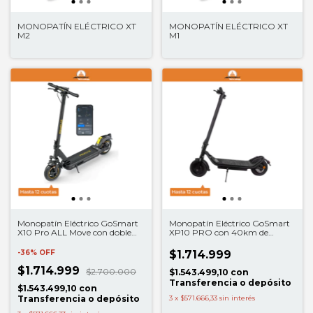
MONOPATÍN ELÉCTRICO XT
MONOPATÍN ELÉCTRICO XT
M2
M1
Monopatín Eléctrico GoSmart
Monopatín Eléctrico GoSmart
X10 Pro ALL Move con doble
XP10 PRO con 40km de
amortiguación
autonomía
-
36
%
OFF
$1.714.999
$1.714.999
$2.700.000
$1.543.499,10
con
Transferencia o depósito
$1.543.499,10
con
Transferencia o depósito
3
x
$571.666,33
sin interés