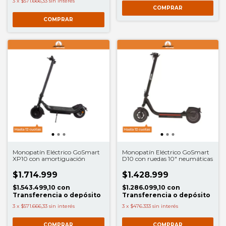
3
x
$571.666,33
sin interés
Monopatín Eléctrico GoSmart
Monopatín Eléctrico GoSmart
XP10 con amortiguación
D10 con ruedas 10″ neumáticas
$1.714.999
$1.428.999
$1.543.499,10
con
$1.286.099,10
con
Transferencia o depósito
Transferencia o depósito
3
x
$571.666,33
sin interés
3
x
$476.333
sin interés